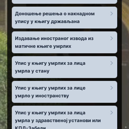
Доношење решења о накнадном
упису у књигу држављана
Издавање иностраног извода из
матичне књиге умрлих
Упис у књигу умрлих за лица
умрла у стану
Упис у књигу умрлих за лице
умрло у иностранству
Упис у књигу умрлих за лица
умрла у здравственој установи или
КПД-Забели