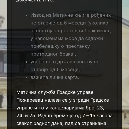
Извод из Матичне књиге рођених
не старије од 6 месеци (уколико
је постојао претходни брак извод
у напоменама мора да садржи
прибелешку о престанку
претходног брака),
уверење о држављанству не
старије од 6 месеци,
важећа лична карта.
Матична служба Градске управе
Пожаревац налази се у згради Градске
управе и то у канцеларијама број 23,
24. и 25. Радно време је од 7 – 15 часова
сваког радног дана, пад са странкама