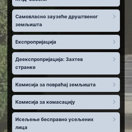
Самовласно заузеће друштвеног
земљишта
Експропријација
Деекспропријација: Захтев
странке
Комисија за повраћај земљишта
Комисија за комасацију
Исељење бесправно усељених
лица