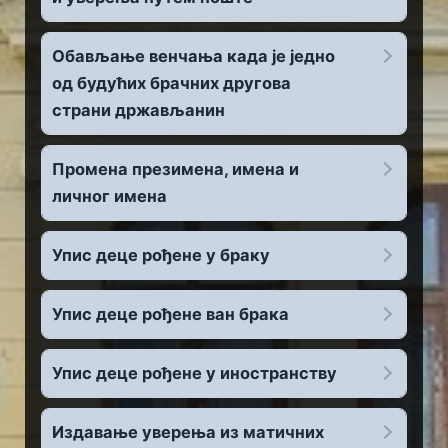
Обављање венчања када је једно
од будућих брачних другова
страни држављанин
Промена презимена, имена и
личног имена
Упис деце рођене у браку
Упис деце рођене ван брака
Упис деце рођене у иностранству
Издавање уверења из матичних