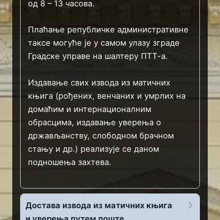
од 8 – 13 часова.
Плаћање републичке административне
таксе могуће је у самом улазу зграде
Градске управе на шалтеру ПТТ-а.
Издавање свих извода из матичних
књига (рођених, венчаних и умрлих на
домаћим и интернационалним
обрасцима, издавање уверења о
држављанству, слободном брачном
стању и др.) реализује се даном
подношења захтева.
Достава извода из матичних књига
и уверења путем поште