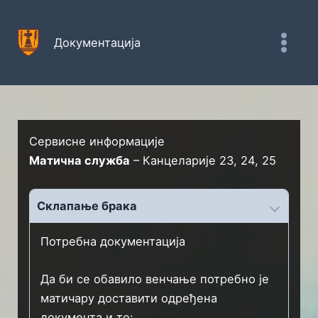
Пређи
на
Документација
садржај
Сервисне информације
Матична служба
– Канцеларије 23, 24, 25
Склапање брака
Потребна документација
Да би се обавило венчање потребно је
матичару доставити одређена
документа и то: