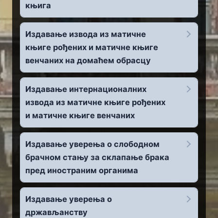
књига
Издавање извода из матичне
књиге рођених и матичне књиге
венчаних на домаћем обрасцу
Издавање интернационалних
извода из матичне књиге рођених
и матичне књиге венчаних
Издавање уверења о слободном
брачном стању за склапање брака
пред иностраним органима
Издавање уверења о
држављанству