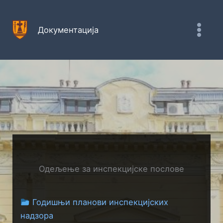
Пређи
на
Документација
садржај
Одељење за инспекцијске послове
Годишњи планови инспекцијских
надзора